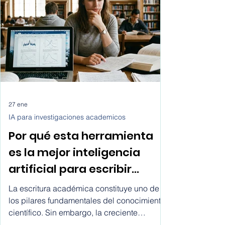
solicitudes de envío? ¿cómo dejar de
depender de intermediarios? Este artículo
responde a esas preguntas desde una
perspectiva práctica y al final te daremos
los pasos exactos de cómo conseguir
clientes transporte para tu empresa de
servicios lo
27 ene
IA para investigaciones academicos
Por qué esta herramienta
es la mejor inteligencia
artificial para escribir
artículos científicos?
La escritura académica constituye uno de
los pilares fundamentales del conocimiento