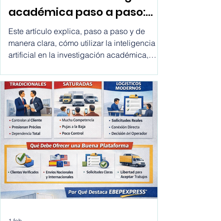
artificial en la investigación
académica paso a paso:
cómo utilizar la inteligencia
Este artículo explica, paso a paso y de
artificial en la investigacion
manera clara, cómo utilizar la inteligencia
artificial en la investigación académica,
academica
desde la definición del tema hasta la
redacción final, incluyendo buenas
prácticas, errores comunes y
recomendaciones para investigadores,
estudiantes de posgrado y académicos.