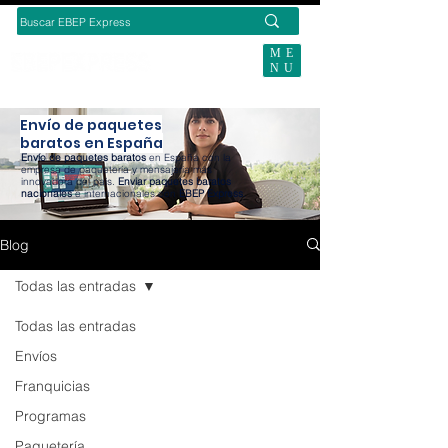
ME
NU
BUSCAS ENVÍOS ECOMMERCE?
Envío de paquetes
baratos en España
Envío de paquetes baratos
en España con la
empresa de paquetería y mensajería más
innovadora del país.
Enviar paquetes baratos
nacionales
e internacionales con
EBEP Express
.
Blog
Todas las entradas
Todas las entradas
Envíos
Franquicias
Programas
Paquetería