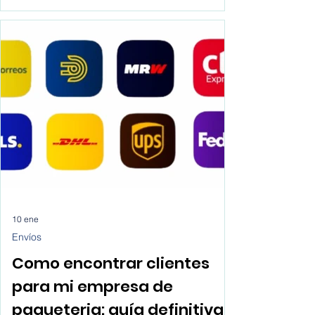
científico. Sin embargo, la creciente
complejidad metodológica, los estándares
editoriales y la presión por publicar han
generado un entorno donde muchos
estudiantes e investigadores recurren a
soluciones de IA para escribir artículos
científicos sin una reflexión crítica sobre sus
implicaciones.
10 ene
Envíos
Como encontrar clientes
para mi empresa de