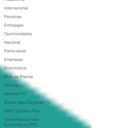
Internacional
Personas
Embalajes
Oportunidades
Nacional
Particulares
Empresas
Ecommerce
Nota de Prensa
Noticias
Ayudas Pro
Envíos Islas Canarias
EBEP Express Plus
Tarifa Plana Envíos
Ecommerce [TPE]