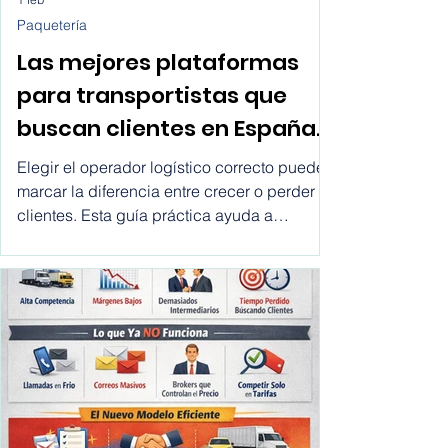
1 feb
Paquetería
Las mejores plataformas
para transportistas que
buscan clientes en España,
Chile, México, USA,
Elegir el operador logístico correcto puede
Colombia, Argentina, Peru,
marcar la diferencia entre crecer o perder
clientes. Esta guía práctica ayuda a
etc.
ecommerce y empresas a comparar
transportistas, entender sus opciones y
tomar mejores decisiones de envío de forma
rápida y transparente.