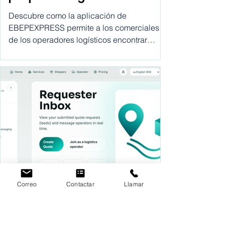
paqueteria: guía definitiva
para los comerciales de
Descubre como la aplicación de
operadores logísticos
EBEPEXPRESS permite a los comerciales
de los operadores logísticos encontrar
clientes para sus empresas desde la
comodidad de sus despachos, sin largo
viajes, sin llamadas en frío, sin gastos
innecesarios.
Correo
Contactar
Llamar