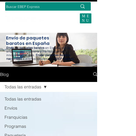
ME
NU
BUSCAS ENVÍOS ECOMMERCE?
Envío de paquetes
baratos en España
Envío de paquetes baratos
en España con la
empresa de paquetería y mensajería más
innovadora del país.
Enviar paquetes baratos
nacionales
e internacionales con
EBEP Express
.
Blog
Todas las entradas
Todas las entradas
Envíos
Franquicias
Programas
Paquetería