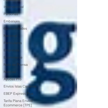
Internacional
Personas
Embalajes
Oportunidades
Nacional
Particulares
Empresas
Ecommerce
Nota de Prensa
Noticias
Ayudas Pro
Envíos Islas Canarias
EBEP Express Plus
Tarifa Plana Envíos
Ecommerce [TPE]