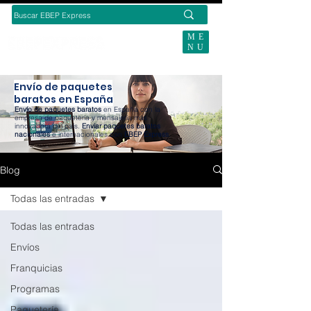
ME
NU
BUSCAS ENVÍOS ECOMMERCE?
Envío de paquetes
baratos en España
Envío de paquetes baratos
en España con la
empresa de paquetería y mensajería más
innovadora del país.
Enviar paquetes baratos
nacionales
e internacionales con
EBEP Express
.
Blog
Todas las entradas
Todas las entradas
Envíos
Franquicias
Programas
Paquetería