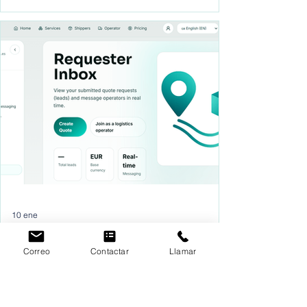
de los operadores logísticos encontrar
clientes para sus empresas desde la
comodidad de sus despachos, sin largo
viajes, sin llamadas en frío, sin gastos
innecesarios.
10 ene
Correo
Contactar
Llamar
Envíos
Como buscar empresas de