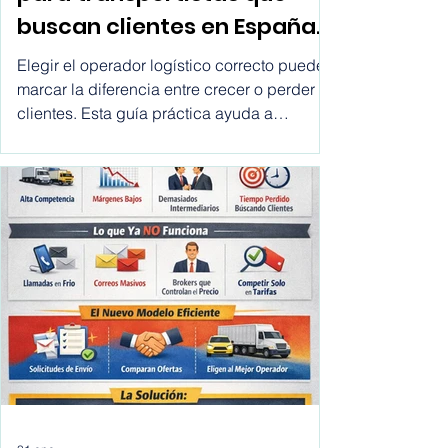
Las mejores plataformas
para transportistas que
buscan clientes en España,
Chile, México, USA,
Elegir el operador logístico correcto puede
Colombia, Argentina, Peru,
marcar la diferencia entre crecer o perder
clientes. Esta guía práctica ayuda a
etc.
ecommerce y empresas a comparar
transportistas, entender sus opciones y
tomar mejores decisiones de envío de forma
rápida y transparente.