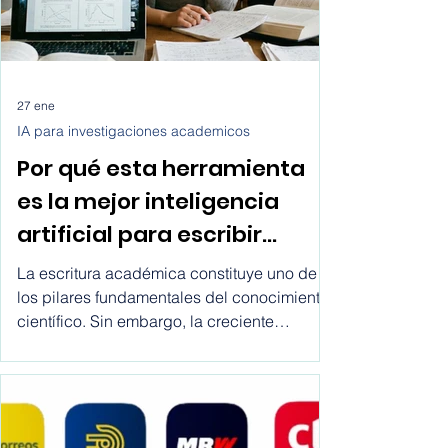
los pasos exactos de cómo conseguir
clientes transporte para tu empresa de
servicios lo
27 ene
IA para investigaciones academicos
Por qué esta herramienta
es la mejor inteligencia
artificial para escribir
artículos científicos?
La escritura académica constituye uno de
los pilares fundamentales del conocimiento
científico. Sin embargo, la creciente
complejidad metodológica, los estándares
editoriales y la presión por publicar han
generado un entorno donde muchos