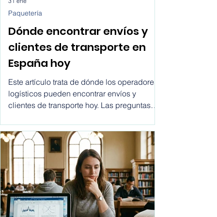
31 ene
Paquetería
Dónde encontrar envíos y
clientes de transporte en
España hoy
Este artículo trata de dónde los operadores
logísticos pueden encontrar envíos y
clientes de transporte hoy. Las preguntas
más comunes que hacen los comerciales
son: ¿dónde encontrar clientes para
empresas de transporte? ¿cómo recibir
solicitudes de envío? ¿cómo dejar de
depender de intermediarios? Este artículo
responde a esas preguntas desde una
perspectiva práctica y al final te daremos