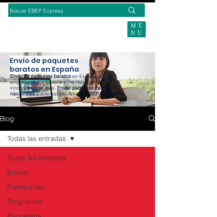
ME
NU
BUSCAS ENVÍOS ECOMMERCE?
Envío de paquetes
baratos en España
Envío de paquetes baratos
en España con la
empresa de paquetería y mensajería más
innovadora del país.
Enviar paquetes baratos
nacionales
e internacionales con
EBEP Express
.
Blog
Todas las entradas
Todas las entradas
Envíos
Franquicias
Programas
Paquetería