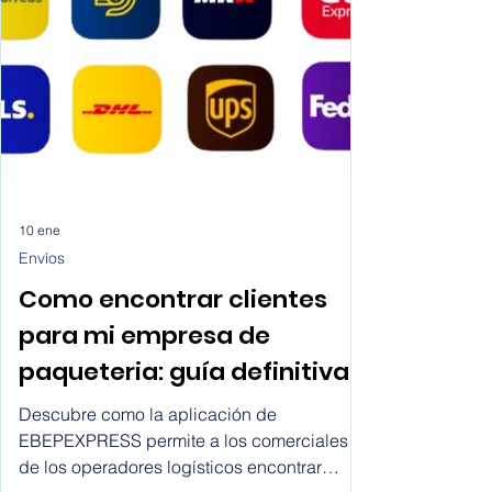
estudiantes e investigadores recurren a
soluciones de IA para escribir artículos
científicos sin una reflexión crítica sobre sus
implicaciones.
10 ene
Envíos
Como encontrar clientes
para mi empresa de
paqueteria: guía definitiva
para los comerciales de
Descubre como la aplicación de
operadores logísticos
EBEPEXPRESS permite a los comerciales