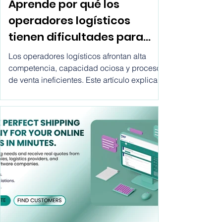
Paquetería
Aprende por qué los
operadores logísticos
tienen dificultades para
crecer hoy
Los operadores logísticos afrontan alta
competencia, capacidad ociosa y procesos
de venta ineficientes. Este artículo explica
por qué fallan los métodos tradicionales y
cómo los marketplaces ofrecen una vía
clara para crecer.