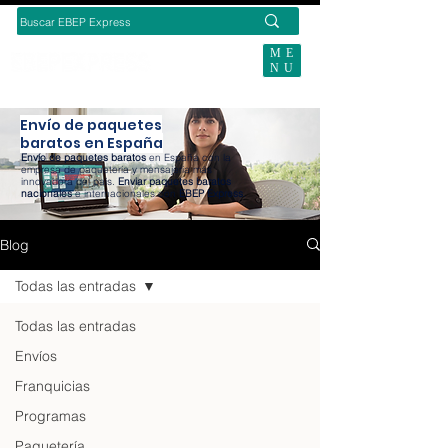
ME
NU
BUSCAS ENVÍOS ECOMMERCE?
Envío de paquetes
baratos en España
Envío de paquetes baratos
en España con la
empresa de paquetería y mensajería más
innovadora del país.
Enviar paquetes baratos
nacionales
e internacionales con
EBEP Express
.
Blog
Todas las entradas
Todas las entradas
Envíos
Franquicias
Programas
Paquetería