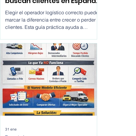
para transportistas que
buscan clientes en España,
Chile, México, USA,
Elegir el operador logístico correcto puede
Colombia, Argentina, Peru,
marcar la diferencia entre crecer o perder
clientes. Esta guía práctica ayuda a
etc.
ecommerce y empresas a comparar
transportistas, entender sus opciones y
tomar mejores decisiones de envío de forma
rápida y transparente.