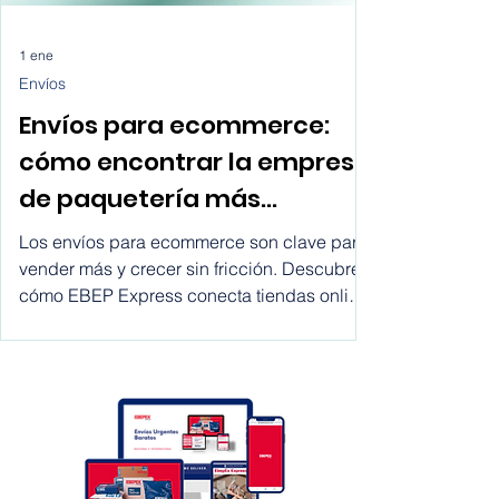
1 ene
Envíos
Envíos para ecommerce:
cómo encontrar la empresa
de paquetería más
conveniente para tu tienda
Los envíos para ecommerce son clave para
online y escalar con EBEP
vender más y crecer sin fricción. Descubre
cómo EBEP Express conecta tiendas online
Express Marketplace
con empresas de envíos, operadores
logísticos, software y 3PL para optimizar
costes, mejorar plazos y escalar la logística
en España y a nivel internacional.