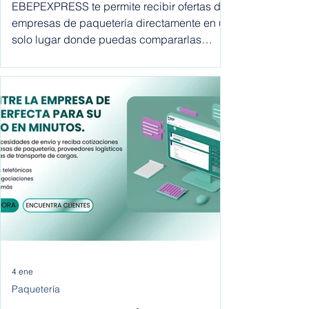
online: Guía completa para
ecommerce
EBEPEXPRESS te permite recibir ofertas de
empresas de paquetería directamente en un
solo lugar donde puedas compararlas
todas y decidir cual de todas se adapta
mejor a las necesidades de tu empresa.
Descubre como buscar empresas de
paquetería para mi tienda online.
4 ene