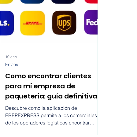
soluciones de IA para escribir artículos
científicos sin una reflexión crítica sobre sus
implicaciones.
10 ene
Envíos
Como encontrar clientes
para mi empresa de
paqueteria: guía definitiva
para los comerciales de
Descubre como la aplicación de
operadores logísticos
EBEPEXPRESS permite a los comerciales
de los operadores logísticos encontrar