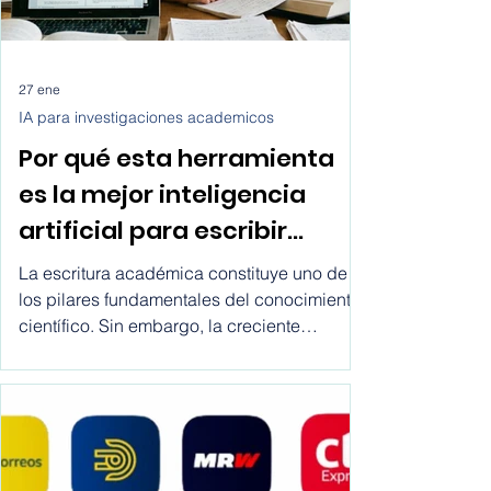
clientes transporte para tu empresa de
servicios lo
27 ene
IA para investigaciones academicos
Por qué esta herramienta
es la mejor inteligencia
artificial para escribir
artículos científicos?
La escritura académica constituye uno de
los pilares fundamentales del conocimiento
científico. Sin embargo, la creciente
complejidad metodológica, los estándares
editoriales y la presión por publicar han
generado un entorno donde muchos
estudiantes e investigadores recurren a