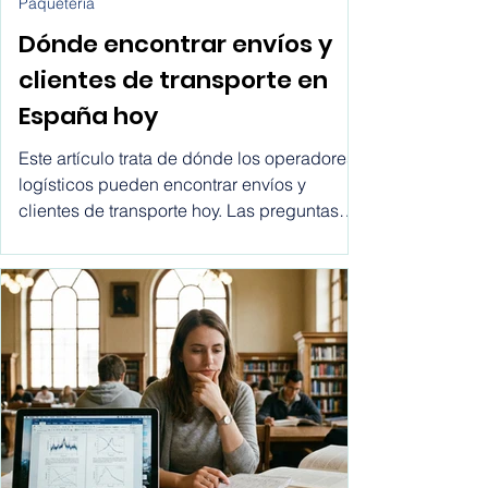
31 ene
Paquetería
Dónde encontrar envíos y
clientes de transporte en
España hoy
Este artículo trata de dónde los operadores
logísticos pueden encontrar envíos y
clientes de transporte hoy. Las preguntas
más comunes que hacen los comerciales
son: ¿dónde encontrar clientes para
empresas de transporte? ¿cómo recibir
solicitudes de envío? ¿cómo dejar de
depender de intermediarios? Este artículo
responde a esas preguntas desde una
perspectiva práctica y al final te daremos
los pasos exactos de cómo conseguir