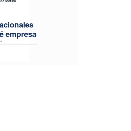
de lectura
nacionales
ué empresa
de
s más
ra envíos
les? ¿Cuál
a envíos
les?
 envíos
es