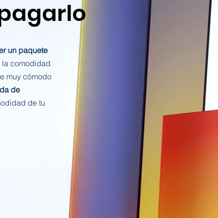
 pagarlo
er un paquete
 la comodidad
ne muy cómodo
ida de
odidad de tu