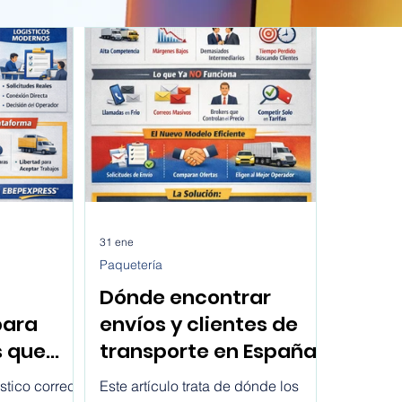
31 ene
Paquetería
Dónde encontrar
para
envíos y clientes de
s que
transporte en España
es en
hoy
stico correcto
Este artículo trata de dónde los