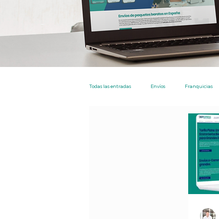
Todas las entradas
Envíos
Franquicias
Nacional
Particulares
Empresas
EBEP Express Plus
Tarifa Plana Envíos 
Tienda
Los más leidos
Envios en