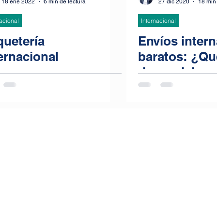
18 ene 2022
6 min de lectura
27 dic 2020
18 min 
nacional
Internacional
quetería
Envíos inter
ernacional
baratos: ¿Q
ommerce para
de servicios 
presas, Tiendas
paquetería e
ine y Maketplace:
económica pa
cubre el servicio de
internaciona
íos internacionales
es mejor par
ratos desde España
internaciona
a tu tienda online,
Empresas de
ifas envíos
internacional
ernacionales