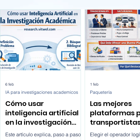
6 feb
1 feb
IA para investigaciones academicos
Paquetería
Cómo usar
Las mejores
inteligencia artificial
plataformas 
en la investigación
transportista
académica paso a
buscan client
Este artículo explica, paso a paso y
Elegir el operador logí