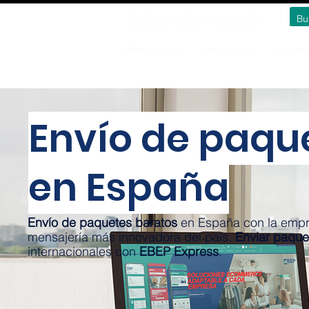
EBEP Express
Marketplace
Crowdsh
Envío de paqu
en España
Envío de paquetes baratos
en España con la empr
mensajería más innovadora del país.
Enviar paque
internacionales con
EBEP Express
.