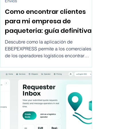
10 ene
Envíos
Como encontrar clientes
para mi empresa de
paqueteria: guía definitiva
para los comerciales de
Descubre como la aplicación de
operadores logísticos
EBEPEXPRESS permite a los comerciales
de los operadores logísticos encontrar
clientes para sus empresas desde la
comodidad de sus despachos, sin largo
viajes, sin llamadas en frío, sin gastos
innecesarios.