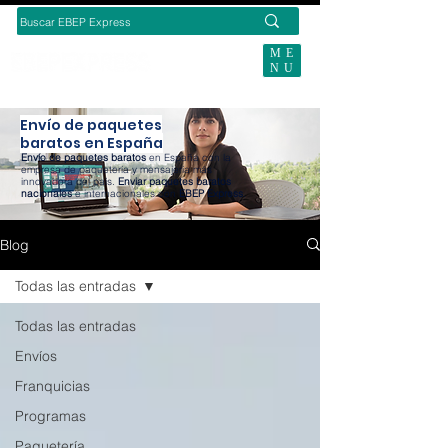
ME
NU
BUSCAS ENVÍOS ECOMMERCE?
Envío de paquetes
baratos en España
Envío de paquetes baratos
en España con la
empresa de paquetería y mensajería más
innovadora del país.
Enviar paquetes baratos
nacionales
e internacionales con
EBEP Express
.
Blog
Todas las entradas
Todas las entradas
Envíos
Franquicias
Programas
Paquetería