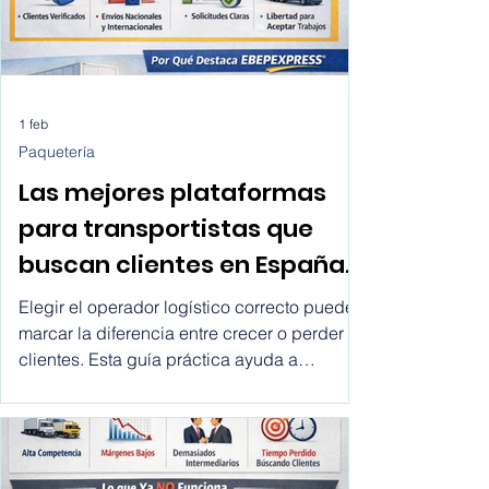
1 feb
Paquetería
Las mejores plataformas
para transportistas que
buscan clientes en España,
Chile, México, USA,
Elegir el operador logístico correcto puede
Colombia, Argentina, Peru,
marcar la diferencia entre crecer o perder
clientes. Esta guía práctica ayuda a
etc.
ecommerce y empresas a comparar
transportistas, entender sus opciones y
tomar mejores decisiones de envío de forma