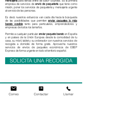
Enviar paquetes baratos
nacionales
como internacionales es
muy fácil con los servicios de
transportes de paquetería y
mensajería
para tienda online de EBEP Express. Es la primera
empresa de servicios de
envío de paquetería
que tiene como
misión, poner los servicios de paquetería y mensajería urgente
al servicio de las personas.
Es decir, nuestros esfuerzos van cada día hacia la búsqueda
de las posibilidades que permiten
enviar paquetes lo más
barato posible
tanto para particulares, emprendedores y
empresas de todos los tamaños.
Permite a cualquier particular
enviar paquete barato
en España
y en países de la Unión Europea desde la comodidad de tu
casa, su móvil, tablet y su ordenador con nuestros servicios de
recogida a domicilio de forma gratis. Aprovecha nuestros
servicios de envíos de paquetes económicos de EBEP
Express de forma urgente en todo el territorio español.
SOLICITA UNA RECOGIDA
Correo
Contactar
Llamar
SOBRE EBEP EXPRESS
EBEP Express surge como una solución