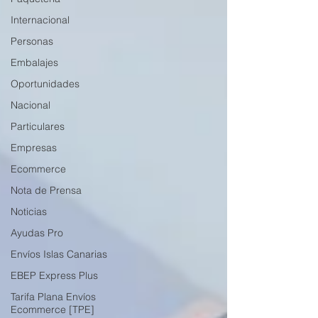
Internacional
Personas
Embalajes
Oportunidades
Nacional
Particulares
Empresas
Ecommerce
Nota de Prensa
Noticias
Ayudas Pro
Envíos Islas Canarias
EBEP Express Plus
Tarifa Plana Envíos
Ecommerce [TPE]