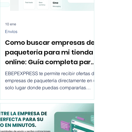
10 ene
Envíos
Como buscar empresas de
paqueteria para mi tienda
online: Guía completa para
ecommerce
EBEPEXPRESS te permite recibir ofertas de
empresas de paquetería directamente en un
solo lugar donde puedas compararlas
todas y decidir cual de todas se adapta
mejor a las necesidades de tu empresa.
Descubre como buscar empresas de
paquetería para mi tienda online.