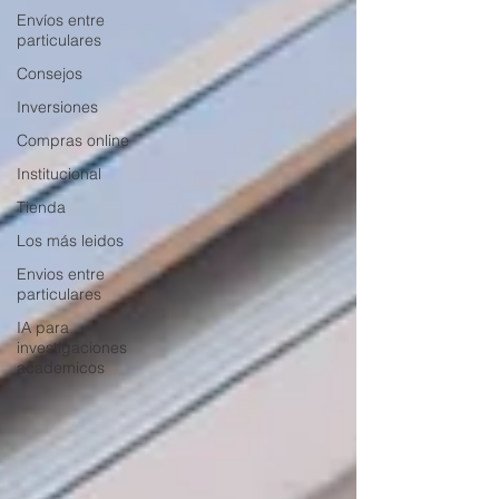
Envíos entre
particulares
Consejos
Inversiones
Compras online
Institucional
Tienda
Los más leidos
Envios entre
particulares
IA para
investigaciones
academicos