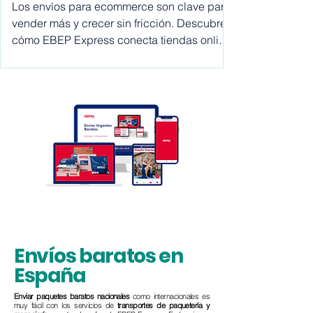
de paquetería más
conveniente para tu tienda
Los envíos para ecommerce son clave para
online y escalar con EBEP
vender más y crecer sin fricción. Descubre
cómo EBEP Express conecta tiendas online
Express Marketplace
con empresas de envíos, operadores
logísticos, software y 3PL para optimizar
costes, mejorar plazos y escalar la logística
en España y a nivel internacional.
Envíos baratos en
España