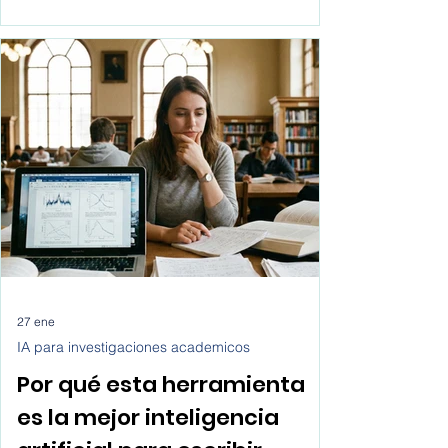
logísticos pueden encontrar envíos y
clientes de transporte hoy. Las preguntas
más comunes que hacen los comerciales
son: ¿dónde encontrar clientes para
empresas de transporte? ¿cómo recibir
solicitudes de envío? ¿cómo dejar de
depender de intermediarios? Este artículo
responde a esas preguntas desde una
perspectiva práctica y al final te daremos
los pasos exactos de cómo conseguir
clientes transporte para tu empresa de
servicios lo
27 ene
IA para investigaciones academicos
Por qué esta herramienta