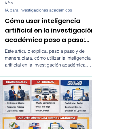
6 feb
IA para investigaciones academicos
Cómo usar inteligencia
artificial en la investigación
académica paso a paso:
cómo utilizar la inteligencia
Este artículo explica, paso a paso y de
artificial en la investigacion
manera clara, cómo utilizar la inteligencia
artificial en la investigación académica,
academica
desde la definición del tema hasta la
redacción final, incluyendo buenas
prácticas, errores comunes y
recomendaciones para investigadores,
estudiantes de posgrado y académicos.