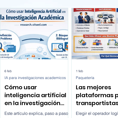
6 feb
1 feb
IA para investigaciones academicos
Paquetería
Cómo usar
Las mejores
inteligencia artificial
plataformas 
en la investigación
transportista
académica paso a
buscan client
Este artículo explica, paso a paso y
Elegir el operador logí