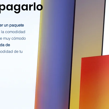
 pagarlo
er un paquete
 la comodidad
ne muy cómodo
ida de
odidad de tu