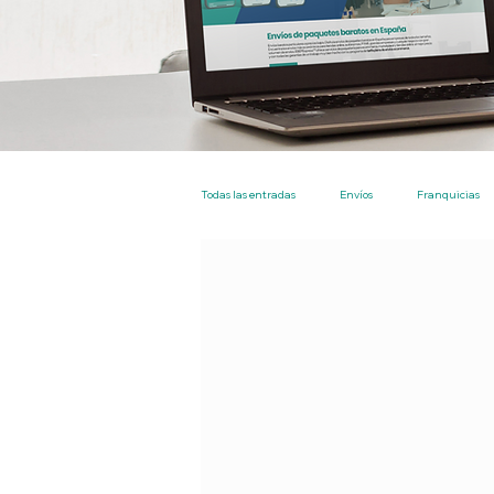
Todas las entradas
Envíos
Franquicias
Nacional
Particulares
Empresas
EBEP Express Plus
Tarifa Plana Envíos 
Tienda
Los más leidos
Envios en