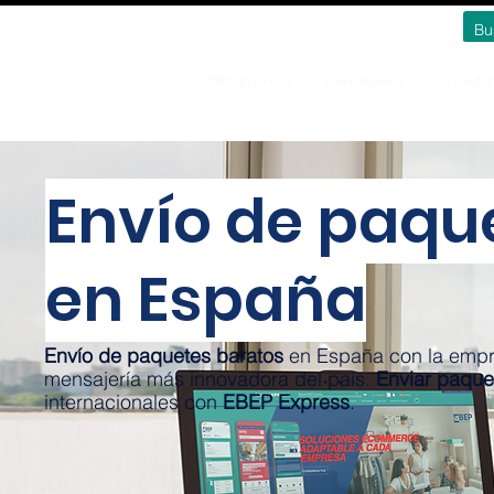
EBEP Express
Marketplace
Crowdsh
Envío de paqu
en España
Envío de paquetes baratos
en España con la empr
mensajería más innovadora del país.
Enviar paque
internacionales con
EBEP Express
.