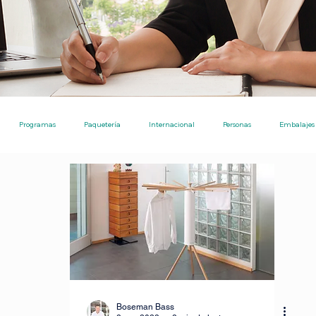
Programas
Paquetería
Internacional
Personas
Embalajes
Ecommerce
Nota de Prensa
Noticias
Ayudas Pro
Envíos
Ecommerce [TPE]
Envíos entre particulares
Consejos
Inversiones
tre particulares
IA para investigaciones academicos
Boseman Bass