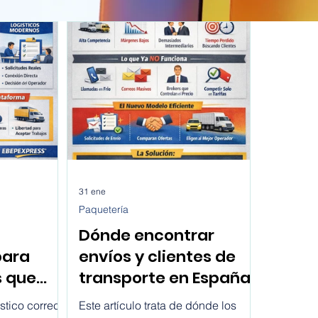
31 ene
Paquetería
Dónde encontrar
para
envíos y clientes de
s que
transporte en España
es en
hoy
stico correcto
Este artículo trata de dónde los