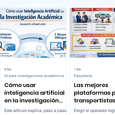
6 feb
1 feb
IA para investigaciones academicos
Paquetería
Cómo usar
Las mejores
inteligencia artificial
plataformas 
en la investigación
transportista
académica paso a
buscan client
Este artículo explica, paso a paso y
Elegir el operador logí