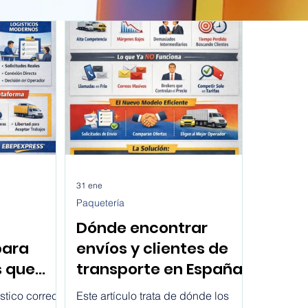
31 ene
Paquetería
Dónde encontrar
para
envíos y clientes de
s que
transporte en España
es en
hoy
stico correcto
Este artículo trata de dónde los