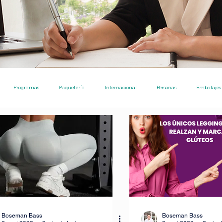
Programas
Paquetería
Internacional
Personas
Embalajes
Ecommerce
Nota de Prensa
Noticias
Ayudas Pro
Envíos
Ecommerce [TPE]
Envíos entre particulares
Consejos
Inversiones
tre particulares
IA para investigaciones academicos
Boseman Bass
Boseman Bass