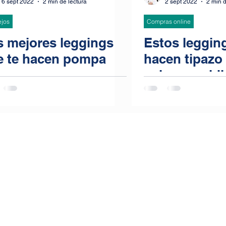
6 sept 2022
2 min de lectura
2 sept 2022
2 min d
jos
Compras online
s mejores leggings
Estos legging
e te hacen pompa
hacen tipazo
culazo envidi