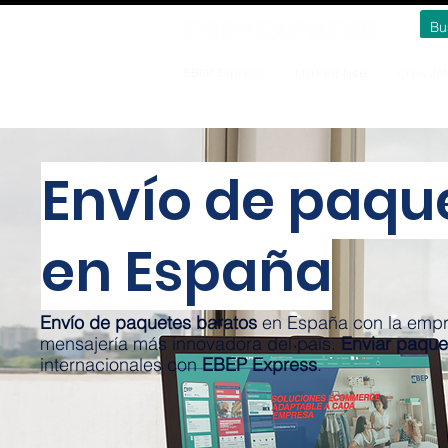
EBEP Express
Marketplace
Crowdsh
Envío de paqu
en España
Envío de paquetes baratos
en España con la empr
mensajería más innovadora del país.
Enviar paque
internacionales con
EBEP Express
.