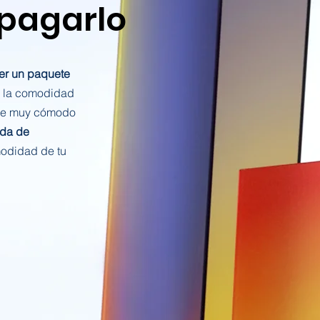
 pagarlo
er un paquete
 la comodidad
ne muy cómodo
ida de
odidad de tu