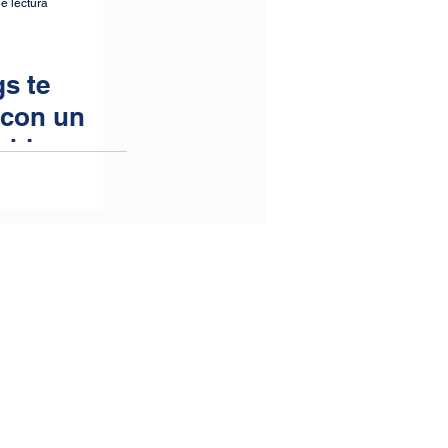
e lectura
s te
 con un
able