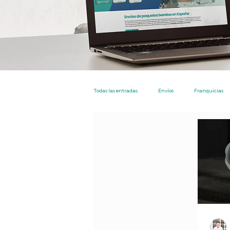
Todas las entradas
Envíos
Franquicias
Nacional
Particulares
Empresas
EBEP Express Plus
Tarifa Plana Envíos 
Tienda
Los más leidos
Envios en