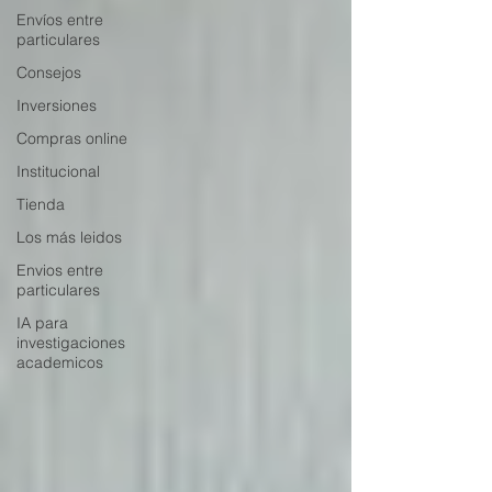
Envíos entre
particulares
Consejos
Inversiones
Compras online
Institucional
Tienda
Los más leidos
Envios entre
particulares
IA para
investigaciones
academicos