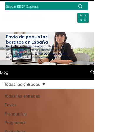
ME
NU
BUSCAS ENVÍOS ECOMMERCE?
Envío de paquetes
baratos en España
Envío de paquetes baratos
en España con la
empresa de paquetería y mensajería más
innovadora del país.
Enviar paquetes baratos
nacionales
e internacionales con
EBEP Express
.
Blog
Todas las entradas
Todas las entradas
Envíos
Franquicias
Programas
Paquetería