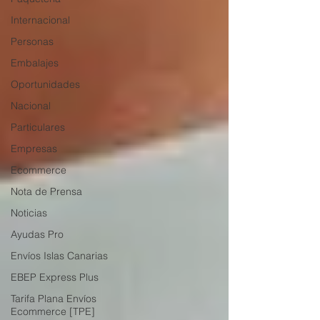
Internacional
Personas
Embalajes
Oportunidades
Nacional
Particulares
Empresas
Ecommerce
Nota de Prensa
Noticias
Ayudas Pro
Envíos Islas Canarias
EBEP Express Plus
Tarifa Plana Envíos
Ecommerce [TPE]