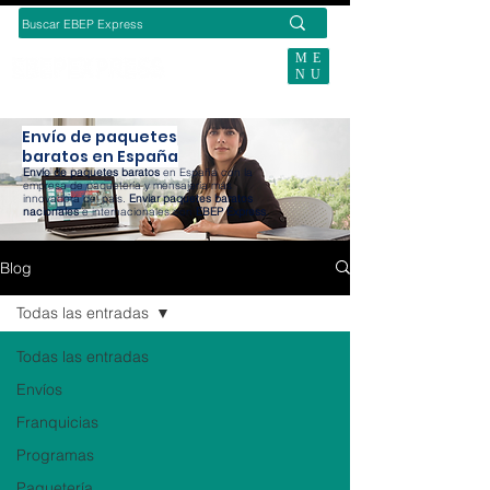
ME
NU
BUSCAS ENVÍOS ECOMMERCE?
Envío de paquetes
baratos en España
Envío de paquetes baratos
en España con la
empresa de paquetería y mensajería más
innovadora del país.
Enviar paquetes baratos
nacionales
e internacionales con
EBEP Express
.
Blog
Todas las entradas
Todas las entradas
Envíos
Franquicias
Programas
Paquetería