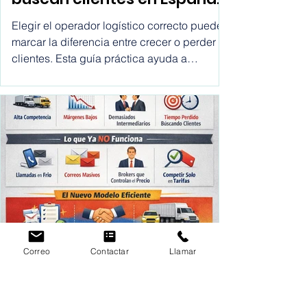
Las mejores plataformas
para transportistas que
buscan clientes en España,
Chile, México, USA,
Elegir el operador logístico correcto puede
Colombia, Argentina, Peru,
marcar la diferencia entre crecer o perder
clientes. Esta guía práctica ayuda a
etc.
ecommerce y empresas a comparar
transportistas, entender sus opciones y
tomar mejores decisiones de envío de forma
rápida y transparente.
Correo
Contactar
Llamar