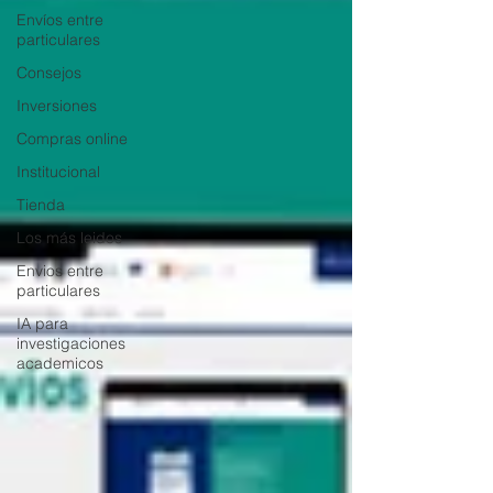
Envíos entre
particulares
Consejos
Inversiones
Compras online
Institucional
Tienda
Los más leidos
Envios entre
particulares
IA para
investigaciones
academicos