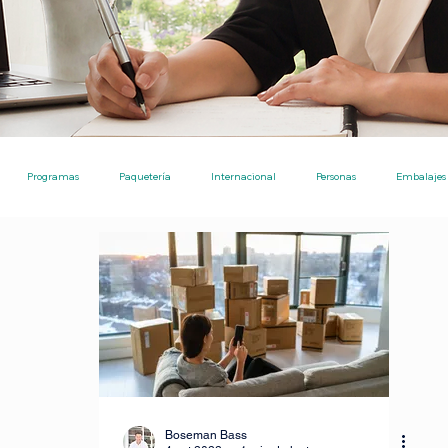
Programas
Paquetería
Internacional
Personas
Embalajes
Ecommerce
Nota de Prensa
Noticias
Ayudas Pro
Envíos
Ecommerce [TPE]
Envíos entre particulares
Consejos
Inversiones
tre particulares
IA para investigaciones academicos
Boseman Bass