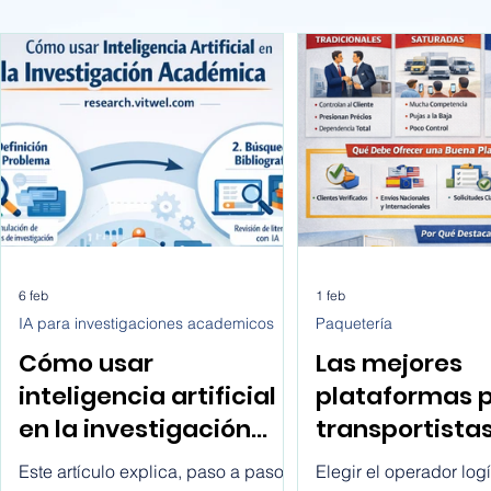
6 feb
1 feb
IA para investigaciones academicos
Paquetería
Cómo usar
Las mejores
inteligencia artificial
plataformas 
en la investigación
transportista
académica paso a
buscan client
Este artículo explica, paso a paso y
Elegir el operador logí