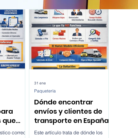
31 ene
Paquetería
Dónde encontrar
para
envíos y clientes de
s que
transporte en España
es en
hoy
stico correcto
Este artículo trata de dónde los