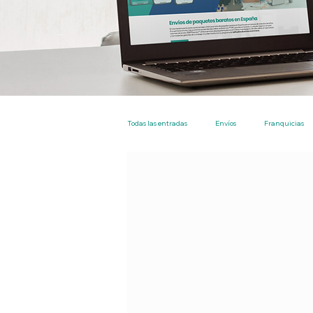
Todas las entradas
Envíos
Franquicias
Nacional
Particulares
Empresas
EBEP Express Plus
Tarifa Plana Envíos 
Tienda
Los más leidos
Envios en