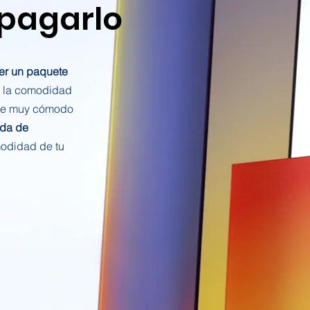
 pagarlo
er un paquete
 la comodidad
ne muy cómodo
ida de
odidad de tu