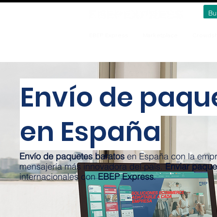
EBEP Express
Marketplace
Crowdsh
Envío de paqu
en España
Envío de paquetes baratos
en España con la empr
mensajería más innovadora del país.
Enviar paque
internacionales con
EBEP Express
.