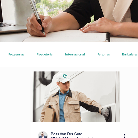
Programas
Paquetería
Internacional
Personas
Embalajes
Ecommerce
Nota de Prensa
Noticias
Ayudas Pro
Envíos
Ecommerce [TPE]
Envíos entre particulares
Consejos
Inversiones
tre particulares
IA para investigaciones academicos
Boss Van Der Gate