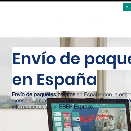
EBEP Express
Marketplace
Crowdsh
Envío de paqu
en España
Envío de paquetes baratos
en España con la empr
mensajería más innovadora del país.
Enviar paque
internacionales con
EBEP Express
.