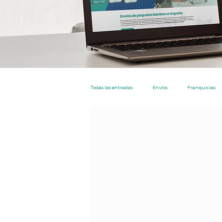
Todas las entradas
Envíos
Franquicias
Nacional
Particulares
Empresas
EBEP Express Plus
Tarifa Plana Envíos 
Tienda
Los más leidos
Envios en