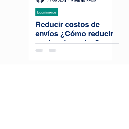
27 feb 2024
6 min de lectura
Ecommerce
Reducir costos de
envíos ¿Cómo reducir
gastos de envíos?
¿Cómo influye el
cubicaje, peso real y
peso volumétrico en el
precio tus envíos? Si
dominas estos
elementos, puedes
ahorrar en gastos de
envíos