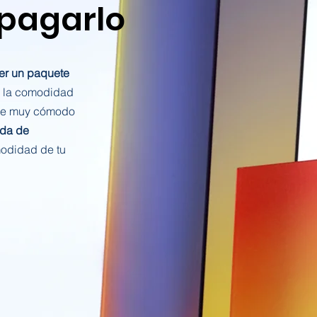
 pagarlo
er un paquete
 la comodidad
ne muy cómodo
ida de
odidad de tu