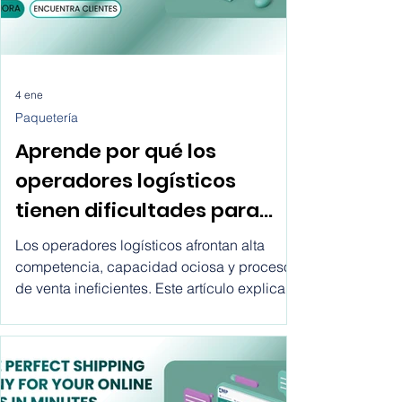
4 ene
Paquetería
Aprende por qué los
operadores logísticos
tienen dificultades para
crecer hoy
Los operadores logísticos afrontan alta
competencia, capacidad ociosa y procesos
de venta ineficientes. Este artículo explica
por qué fallan los métodos tradicionales y
cómo los marketplaces ofrecen una vía
clara para crecer.