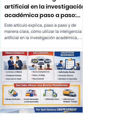
Cómo usar inteligencia
artificial en la investigación
académica paso a paso:
cómo utilizar la inteligencia
Este artículo explica, paso a paso y de
artificial en la investigacion
manera clara, cómo utilizar la inteligencia
artificial en la investigación académica,
academica
desde la definición del tema hasta la
redacción final, incluyendo buenas
prácticas, errores comunes y
recomendaciones para investigadores,
estudiantes de posgrado y académicos.