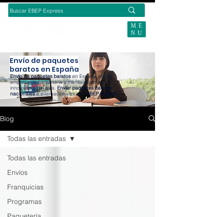
ME
NU
BUSCAS ENVÍOS ECOMMERCE?
Envío de paquetes
baratos en España
Envío de paquetes baratos
en España con la
empresa de paquetería y mensajería más
innovadora del país.
Enviar paquetes baratos
nacionales
e internacionales con
EBEP Express
.
Blog
Todas las entradas
Todas las entradas
Envíos
Franquicias
Programas
Paquetería