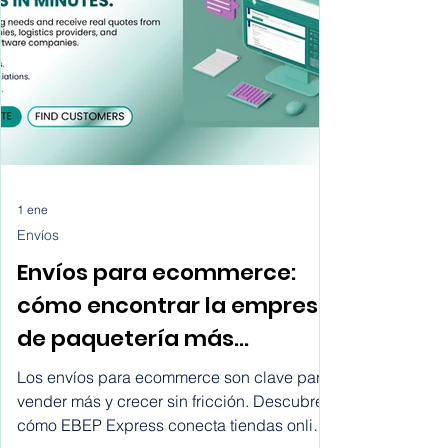
1 ene
Envíos
Envíos para ecommerce:
cómo encontrar la empresa
de paquetería más
conveniente para tu tienda
Los envíos para ecommerce son clave para
online y escalar con EBEP
vender más y crecer sin fricción. Descubre