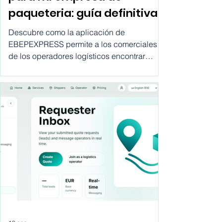
Como encontrar clientes
para mi empresa de
paqueteria: guía definitiva
para los comerciales de
Descubre como la aplicación de
operadores logísticos
EBEPEXPRESS permite a los comerciales
de los operadores logísticos encontrar
clientes para sus empresas desde la
comodidad de sus despachos, sin largo
viajes, sin llamadas en frío, sin gastos
innecesarios.