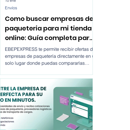
10 ene
Envíos
Como buscar empresas de
paqueteria para mi tienda
online: Guía completa para
ecommerce
EBEPEXPRESS te permite recibir ofertas de
empresas de paquetería directamente en un
solo lugar donde puedas compararlas
todas y decidir cual de todas se adapta
mejor a las necesidades de tu empresa.
Descubre como buscar empresas de
paquetería para mi tienda online.