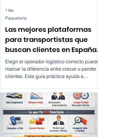
1 feb
Paquetería
Las mejores plataformas
para transportistas que
buscan clientes en España,
Chile, México, USA,
Elegir el operador logístico correcto puede
Colombia, Argentina, Peru,
marcar la diferencia entre crecer o perder
clientes. Esta guía práctica ayuda a
etc.
ecommerce y empresas a comparar
transportistas, entender sus opciones y
tomar mejores decisiones de envío de forma
rápida y transparente.