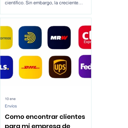
La escritura académica constituye uno de
los pilares fundamentales del conocimiento
científico. Sin embargo, la creciente
complejidad metodológica, los estándares
editoriales y la presión por publicar han
generado un entorno donde muchos
estudiantes e investigadores recurren a
soluciones de IA para escribir artículos
científicos sin una reflexión crítica sobre sus
implicaciones.
10 ene
Envíos