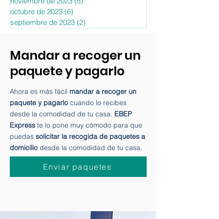
marzo de 2024
(1)
1 entrada
febrero de 2024
(2)
2 entradas
noviembre de 2023
(5)
5 entradas
octubre de 2023
(6)
6 entradas
septiembre de 2023
(2)
2 entradas
Mandar a recoger un
paquete y pagarlo
Ahora es más fácil
mandar a recoger un
paquete y pagarlo
cuando lo recibes
desde la comodidad de tu casa.
EBEP
Express
te lo pone muy cómodo para que
puedas
solicitar la recogida de paquetes a
domicilio
desde la comodidad de tu casa.
Enviar paquetes