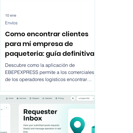
10 ene
Envíos
Como encontrar clientes
para mi empresa de
paqueteria: guía definitiva
para los comerciales de
Descubre como la aplicación de
operadores logísticos
EBEPEXPRESS permite a los comerciales
de los operadores logísticos encontrar
clientes para sus empresas desde la
comodidad de sus despachos, sin largo
viajes, sin llamadas en frío, sin gastos
innecesarios.