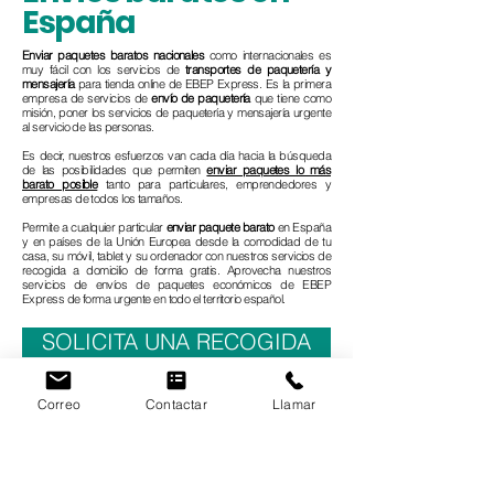
Envíos baratos en
España
Enviar paquetes baratos
nacionales
como internacionales es
muy fácil con los servicios de
transportes de paquetería y
mensajería
para tienda online de EBEP Express. Es la primera
empresa de servicios de
envío de paquetería
que tiene como
misión, poner los servicios de paquetería y mensajería urgente
al servicio de las personas.
Es decir, nuestros esfuerzos van cada día hacia la búsqueda
de las posibilidades que permiten
enviar paquetes lo más
barato posible
tanto para particulares, emprendedores y
empresas de todos los tamaños.
Permite a cualquier particular
enviar paquete barato
en España
y en países de la Unión Europea desde la comodidad de tu
casa, su móvil, tablet y su ordenador con nuestros servicios de
recogida a domicilio de forma gratis. Aprovecha nuestros
servicios de envíos de paquetes económicos de EBEP
Express de forma urgente en todo el territorio español.
SOLICITA UNA RECOGIDA
Correo
Contactar
Llamar