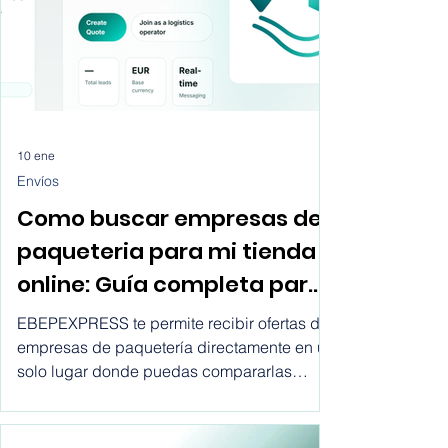
10 ene
Envíos
Como buscar empresas de
paqueteria para mi tienda
online: Guía completa para
ecommerce
EBEPEXPRESS te permite recibir ofertas de
empresas de paquetería directamente en un
solo lugar donde puedas compararlas
todas y decidir cual de todas se adapta