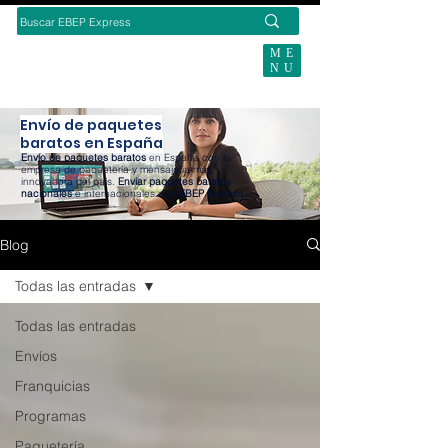
ME
NU
BUSCAS ENVÍOS ECOMMERCE?
Envío de paquetes
baratos en España
Envío de paquetes baratos
en España con la
empresa de paquetería y mensajería más
innovadora del país.
Enviar paquetes baratos
nacionales
e internacionales con
EBEP Express
.
Blog
Todas las entradas
Todas las entradas
Envíos
Franquicias
Programas
Paquetería