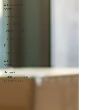
Envíos entre
particulares
Consejos
Inversiones
Compras online
Institucional
Tienda
Los más leidos
Envios entre
particulares
IA para
investigaciones
academicos