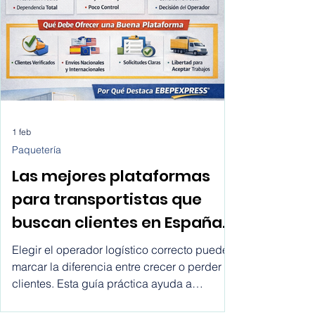
estudiantes de posgrado y académicos.
1 feb
Paquetería
Las mejores plataformas
para transportistas que
buscan clientes en España,
Chile, México, USA,
Elegir el operador logístico correcto puede
Colombia, Argentina, Peru,
marcar la diferencia entre crecer o perder