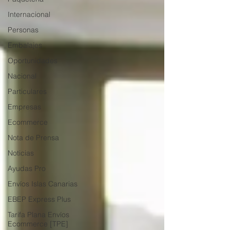
Internacional
Personas
Embalajes
Oportunidades
Nacional
Particulares
Empresas
Ecommerce
Nota de Prensa
Noticias
Ayudas Pro
Envíos Islas Canarias
EBEP Express Plus
Tarifa Plana Envíos
Ecommerce [TPE]