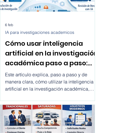
6 feb
IA para investigaciones academicos
Cómo usar inteligencia
artificial en la investigación
académica paso a paso:
cómo utilizar la inteligencia
Este artículo explica, paso a paso y de
artificial en la investigacion
manera clara, cómo utilizar la inteligencia
artificial en la investigación académica,
academica
desde la definición del tema hasta la
redacción final, incluyendo buenas
prácticas, errores comunes y
recomendaciones para investigadores,