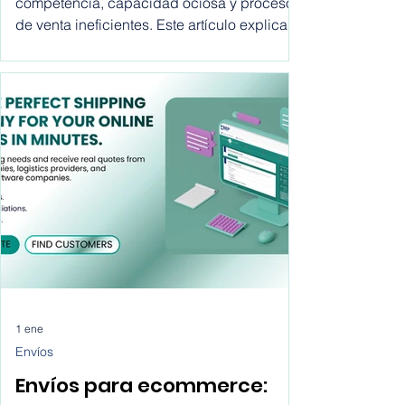
crecer hoy
Los operadores logísticos afrontan alta
competencia, capacidad ociosa y procesos
de venta ineficientes. Este artículo explica
por qué fallan los métodos tradicionales y
cómo los marketplaces ofrecen una vía
clara para crecer.
1 ene
Envíos