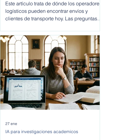
España hoy
Este artículo trata de dónde los operadores
logísticos pueden encontrar envíos y
clientes de transporte hoy. Las preguntas
más comunes que hacen los comerciales
son: ¿dónde encontrar clientes para
empresas de transporte? ¿cómo recibir
solicitudes de envío? ¿cómo dejar de
depender de intermediarios? Este artículo
responde a esas preguntas desde una
perspectiva práctica y al final te daremos
los pasos exactos de cómo conseguir
clientes transporte para tu empresa de
servicios lo
27 ene