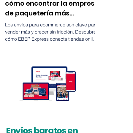
Envíos para ecommerce:
cómo encontrar la empresa
de paquetería más
conveniente para tu tienda
Los envíos para ecommerce son clave para
online y escalar con EBEP
vender más y crecer sin fricción. Descubre
cómo EBEP Express conecta tiendas online
Express Marketplace
con empresas de envíos, operadores
logísticos, software y 3PL para optimizar
costes, mejorar plazos y escalar la logística
en España y a nivel internacional.