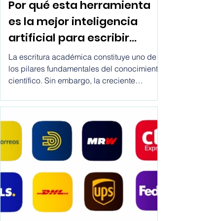
IA para investigaciones academicos
Por qué esta herramienta
es la mejor inteligencia
artificial para escribir
artículos científicos?
La escritura académica constituye uno de
los pilares fundamentales del conocimiento
científico. Sin embargo, la creciente
complejidad metodológica, los estándares
editoriales y la presión por publicar han
generado un entorno donde muchos
estudiantes e investigadores recurren a
soluciones de IA para escribir artículos
científicos sin una reflexión crítica sobre sus
implicaciones.