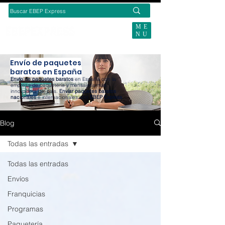
ME
NU
BUSCAS ENVÍOS ECOMMERCE?
Envío de paquetes
baratos en España
Envío de paquetes baratos
en España con la
empresa de paquetería y mensajería más
innovadora del país.
Enviar paquetes baratos
nacionales
e internacionales con
EBEP Express
.
Blog
Todas las entradas
Todas las entradas
Envíos
Franquicias
Programas
Paquetería