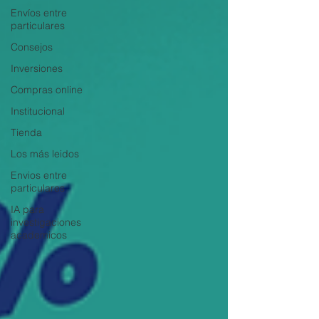
Envíos entre
particulares
Consejos
Inversiones
Compras online
Institucional
Tienda
Los más leidos
Envios entre
particulares
IA para
investigaciones
academicos