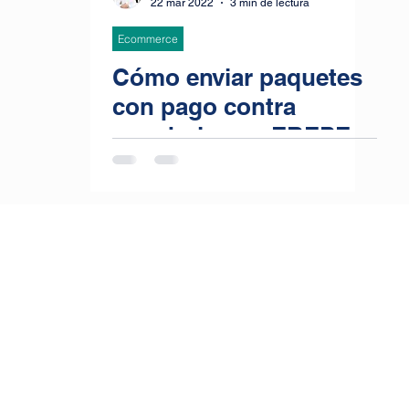
22 mar 2022
3 min de lectura
Ecommerce
Cómo enviar paquetes
con pago contra
reembolso en EBEPEX
Express