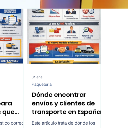
31 ene
Paquetería
Dónde encontrar
para
envíos y clientes de
s que
transporte en España
es en
hoy
stico correcto
Este artículo trata de dónde los