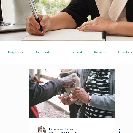
Programas
Paquetería
Internacional
Personas
Embalajes
Ecommerce
Nota de Prensa
Noticias
Ayudas Pro
Envíos
Ecommerce [TPE]
Envíos entre particulares
Consejos
Inversiones
tre particulares
IA para investigaciones academicos
Boseman Bass