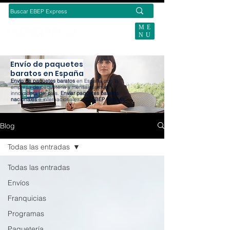
ME
NU
BUSCAS ENVÍOS ECOMMERCE?
Envío de paquetes
baratos en España
Envío de paquetes baratos
en España con la
empresa de paquetería y mensajería más
innovadora del país.
Enviar paquetes baratos
nacionales
e internacionales con
EBEP Express
.
Blog
Todas las entradas
Todas las entradas
Envíos
Franquicias
Programas
Paquetería