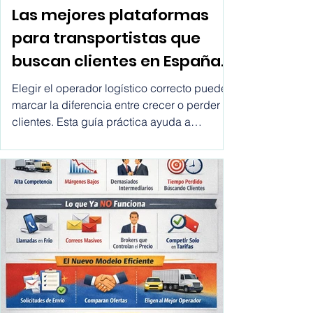
1 feb
Paquetería
Las mejores plataformas
para transportistas que
buscan clientes en España,
Chile, México, USA,
Elegir el operador logístico correcto puede
Colombia, Argentina, Peru,
marcar la diferencia entre crecer o perder
clientes. Esta guía práctica ayuda a
etc.
ecommerce y empresas a comparar
transportistas, entender sus opciones y
tomar mejores decisiones de envío de forma
rápida y transparente.