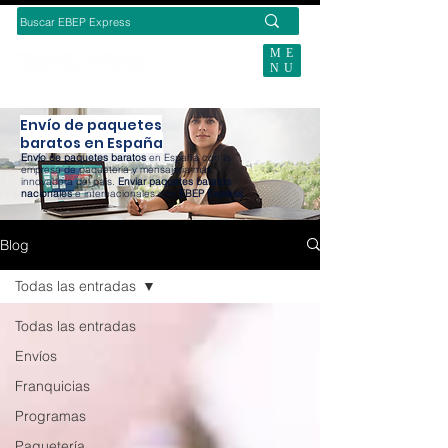
ME
NU
BUSCAS ENVÍOS ECOMMERCE?
Envío de paquetes
baratos en España
Envío de paquetes baratos
en España con la
empresa de paquetería y mensajería más
innovadora del país.
Enviar paquetes baratos
nacionales
e internacionales con
EBEP Express
.
Blog
Todas las entradas
Todas las entradas
Envíos
Franquicias
Programas
Paquetería