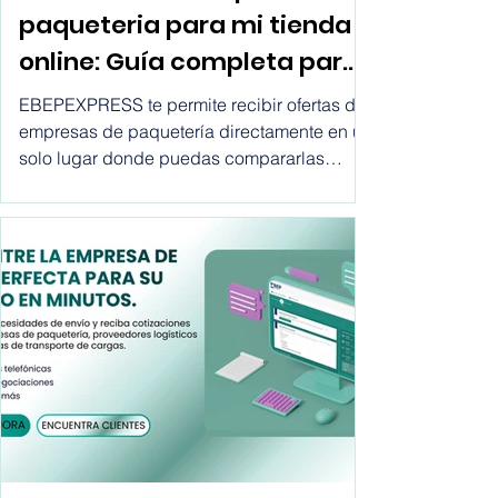
Como buscar empresas de
paqueteria para mi tienda
online: Guía completa para
ecommerce
EBEPEXPRESS te permite recibir ofertas de
empresas de paquetería directamente en un
solo lugar donde puedas compararlas
todas y decidir cual de todas se adapta
mejor a las necesidades de tu empresa.
Descubre como buscar empresas de
paquetería para mi tienda online.