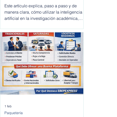
académica paso a paso:
cómo utilizar la inteligencia
Este artículo explica, paso a paso y de
artificial en la investigacion
manera clara, cómo utilizar la inteligencia
artificial en la investigación académica,
academica
desde la definición del tema hasta la
redacción final, incluyendo buenas
prácticas, errores comunes y
recomendaciones para investigadores,
estudiantes de posgrado y académicos.