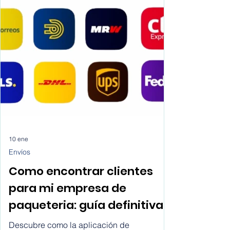
complejidad metodológica, los estándares
editoriales y la presión por publicar han
generado un entorno donde muchos
estudiantes e investigadores recurren a
soluciones de IA para escribir artículos
científicos sin una reflexión crítica sobre sus
implicaciones.
10 ene
Envíos
Como encontrar clientes
para mi empresa de
paqueteria: guía definitiva