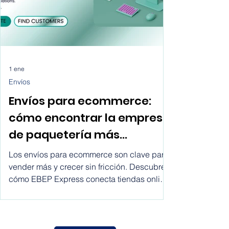
1 ene
Envíos
Envíos para ecommerce:
cómo encontrar la empresa
de paquetería más
conveniente para tu tienda
Los envíos para ecommerce son clave para
online y escalar con EBEP
vender más y crecer sin fricción. Descubre
cómo EBEP Express conecta tiendas online
Express Marketplace
con empresas de envíos, operadores
logísticos, software y 3PL para optimizar