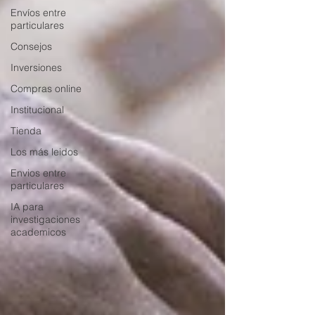
Envíos entre
particulares
Consejos
Inversiones
Compras online
Institucional
Tienda
Los más leidos
Envios entre
particulares
IA para
investigaciones
academicos