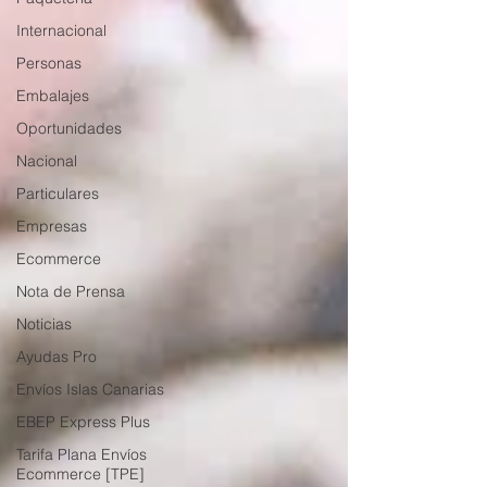
Internacional
Personas
Embalajes
Oportunidades
Nacional
Particulares
Empresas
Ecommerce
Nota de Prensa
Noticias
Ayudas Pro
Envíos Islas Canarias
EBEP Express Plus
Tarifa Plana Envíos
Ecommerce [TPE]