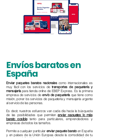
costes, mejorar plazos y escalar la logística
en España y a nivel internacional.
Envíos baratos en
España
Enviar paquetes baratos
nacionales
como internacionales es
muy fácil con los servicios de
transportes de paquetería y
mensajería
para tienda online de EBEP Express. Es la primera
empresa de servicios de
envío de paquetería
que tiene como
misión, poner los servicios de paquetería y mensajería urgente
al servicio de las personas.
Es decir, nuestros esfuerzos van cada día hacia la búsqueda
de las posibilidades que permiten
enviar paquetes lo más
barato posible
tanto para particulares, emprendedores y
empresas de todos los tamaños.