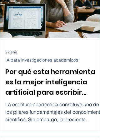
responde a esas preguntas desde una
perspectiva práctica y al final te daremos
los pasos exactos de cómo conseguir
clientes transporte para tu empresa de
servicios lo
27 ene
IA para investigaciones academicos
Por qué esta herramienta
es la mejor inteligencia
artificial para escribir
artículos científicos?
La escritura académica constituye uno de
los pilares fundamentales del conocimiento
científico. Sin embargo, la creciente