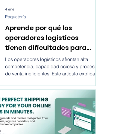
4 ene
Paquetería
Aprende por qué los
operadores logísticos
tienen dificultades para
crecer hoy
Los operadores logísticos afrontan alta
competencia, capacidad ociosa y procesos
de venta ineficientes. Este artículo explica
por qué fallan los métodos tradicionales y
cómo los marketplaces ofrecen una vía
clara para crecer.