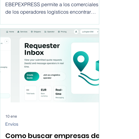
para los comerciales de
Descubre como la aplicación de
operadores logísticos
EBEPEXPRESS permite a los comerciales
de los operadores logísticos encontrar
clientes para sus empresas desde la
comodidad de sus despachos, sin largo
viajes, sin llamadas en frío, sin gastos
innecesarios.
10 ene
Envíos